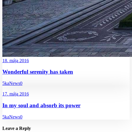
18. mája 2016
Wonderful serenity has taken
5ka
News
0
17. mája 2016
In my soul and absorb its power
5ka
News
0
Leave a Reply