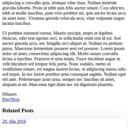
adipiscing a convallis quis, tristique vitae risus. Nullam molestie
gravida lobortis. Proin ut nibh quis felis auctor ornare. Cras ultricies,
nibh at mollis faucibus, justo eros porttitor mi, quis auctor lectus arcu
sit amet nunc. Vivamus gravida vehicula arcu, vitae vulputate augue
lacinia faucibus.
Ut porttitor euismod cursus. Mauris suscipit, turpis ut dapibus
rhoncus, odio erat egestas orci, in sollicitudin enim erat id est. Sed
auctor gravida arcu, nec fringilla orci aliquet ut. Nullam eu pretium
purus. Maecenas fermentum posuere sem vel posuere. Lorem ipsum
dolor sit amet, consectetur adipiscing elit. Morbi ornare convallis
lectus a faucibus. Praesent et urna turpis. Fusce tincidunt augue in
velit tincidunt sed tempor felis porta. Nunc sodales, metus ut
vestibulum ornare, est magna laoreet lectus, ut adipiscing massa odio
sed turpis. In nec lorem porttitor urna consequat sagittis. Nullam eget
elit ante. Pellentesque justo urna, semper nec faucibus sit amet,
aliquam at mi. Maecenas eget diam nec mi dignissim pharetra.
0
Shares
Prev
Next
Related Posts
20. júla 2016