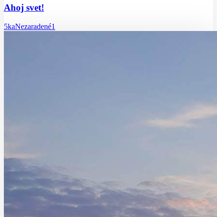
Ahoj svet!
5ka
Nezaradené
1