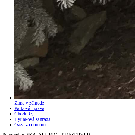
Zima v záhrade
Parková úprava
Chodníky
Bylinková záhrada
Oáza za domom
Powered by 5KA, ALL RIGHT RESERVED