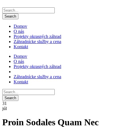
Domov
O nás
Projekty okrasných záhrad
Záhradnícke služby a cena
Kontakt
Domov
O nás
Projekty okrasných záhrad
Záhradnícke služby a cena
Kontakt
31
júl
Proin Sodales Quam Nec