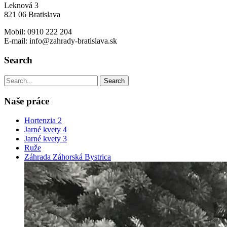
Leknová 3
821 06 Bratislava
Mobil: 0910 222 204
E-mail: info@zahrady-bratislava.sk
Search
Naše práce
Hortenzia 2
Jarné kvety 4
Jarné kvety 3
Ruže
Záhrada Záhorská Bystrica