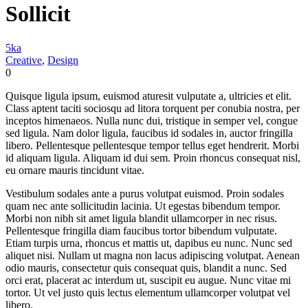
Sollicit
5ka
Creative
,
Design
0
Quisque ligula ipsum, euismod aturesit vulputate a, ultricies et elit.
Class aptent taciti sociosqu ad litora torquent per conubia nostra, per
inceptos himenaeos. Nulla nunc dui, tristique in semper vel, congue
sed ligula. Nam dolor ligula, faucibus id sodales in, auctor fringilla
libero. Pellentesque pellentesque tempor tellus eget hendrerit. Morbi
id aliquam ligula. Aliquam id dui sem. Proin rhoncus consequat nisl,
eu ornare mauris tincidunt vitae.
Vestibulum sodales ante a purus volutpat euismod. Proin sodales
quam nec ante sollicitudin lacinia. Ut egestas bibendum tempor.
Morbi non nibh sit amet ligula blandit ullamcorper in nec risus.
Pellentesque fringilla diam faucibus tortor bibendum vulputate.
Etiam turpis urna, rhoncus et mattis ut, dapibus eu nunc. Nunc sed
aliquet nisi. Nullam ut magna non lacus adipiscing volutpat. Aenean
odio mauris, consectetur quis consequat quis, blandit a nunc. Sed
orci erat, placerat ac interdum ut, suscipit eu augue. Nunc vitae mi
tortor. Ut vel justo quis lectus elementum ullamcorper volutpat vel
libero.