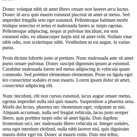
Donec volutpat nibh sit amet libero ornare non laoreet arcu luctus.
Donec id arcu quis mauris euismod placerat sit amet ut metus. Sed
imperdiet fringilla sem eget euismod. Pellentesque habitant morbi
tristique senectus et netus et malesuada fames ac turpis egestas.
Pellentesque adipiscing, neque ut pulvinar tincidunt, est sem
euismod odio, eu ullamcorper turpis nisl sit amet velit. Nullam vitae
nibh odio, non scelerisque nibh. Vestibulum ut est augue, in varius
purus.
Proin dictum lobortis justo at pretium. Nunc malesuada ante sit amet
purus ornare pulvinar. Donec suscipit dignissim ipsum at euismod.
Curabitur malesuada lorem sed metus adipiscing in vehicula quam
commodo. Sed porttitor elementum elementum. Proin eu ligula eget
leo consectetur sodales et non mauris. Lorem ipsum dolor sit amet,
consectetur adipiscing elit.
Nunc tincidunt, elit non cursus euismod, lacus augue ornare metus,
egestas imperdiet nulla nisl quis mauris. Suspendisse a pharetra urna.
Morbi dui lectus, pharetra nec elementum eget, vulputate ut nisi.
Aliquam accumsan, nulla sed feugiat vehicula, lacus justo semper
libero, quis porttitor turpis odio sit amet ligula. Duis dapibus
fermentum orci, nec malesuada libero vehicula ut. Integer sodales,
urna eget interdum eleifend, nulla nibh laoreet nisl, quis dignissim
mauris dolor eget mi. Donec at mauris enim. Duis nisi tellus,