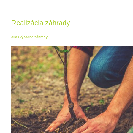
Realizácia záhrady
alias výsadba záhrady