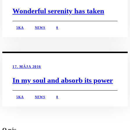
Wonderful serenity has taken
5KA
NEWS
0
17. MÁJA 2016
In my soul and absorb its power
5KA
NEWS
0
O nás