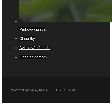
Parková úprava
Chodníky
Bylinková záhrada
Oáza za domom
Powered by 5KA, ALL RIGHT RESERVED