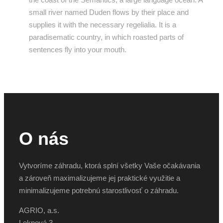
small river named Duden flows by their place and
supplies it with the necessary regelialia. It is a
paradisematic country, in which roasted parts of
sentences fly into your mouth.
O nás
Vytvoríme záhradu, ktorá splní všetky Vaše očakávania
a zároveň maximalizujeme jej praktické využitie a
minimalizujeme potrebnú starostlivosť o záhradu.
AGRIO, a.s.
Leknová 3